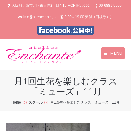
大阪府大阪市北区東天満2丁目4‐15 MORIビル201
06-6881-5999
info@at-enchante.jp
9:00～19:00 受付（日祝除く）
MENU
トップ
トップ
月1回生花を楽しむクラス
コース案内
コース案内
「ミューズ」11月
スケジュール
スケジュール
You are here:
Home
スクール
月1回生花を楽しむクラス「ミューズ」11月
ギャラリー
ギャラリー
お問合せ
お問合せ