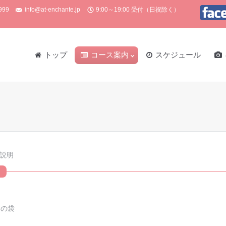
999
info@at-enchante.jp
9:00～19:00 受付（日祝除く）
トップ
コース案内
スケジュール
You are here:
説明
めの袋