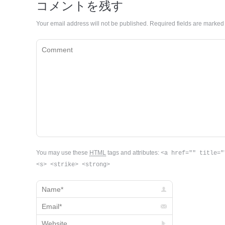
コメントを残す
Your email address will not be published. Required fields are marke
Comment
You may use these
HTML
tags and attributes:
<a href="" title="
<s> <strike> <strong>
Name *
Email *
Website