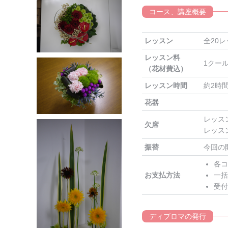
コース、講座概要
レッスン
全20
レッスン料
1クール
（花材費込）
レッスン時間
約2時
花器
レッス
欠席
レッス
振替
今回の
各コ
お支払方法
一括
受付
ディプロマの発行