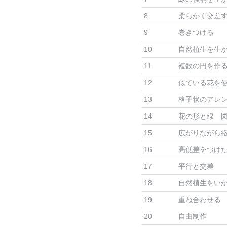
8
柔らかく交差
9
巻きつける
10
自然植生を生
11
複数の円を作
12
似ている花を
13
格子状のアレ
14
花の形と線 
15
広がりながら
16
高低差をつけ
17
平行と交差
18
自然植生をい
19
重ね合わせる
20
自由制作