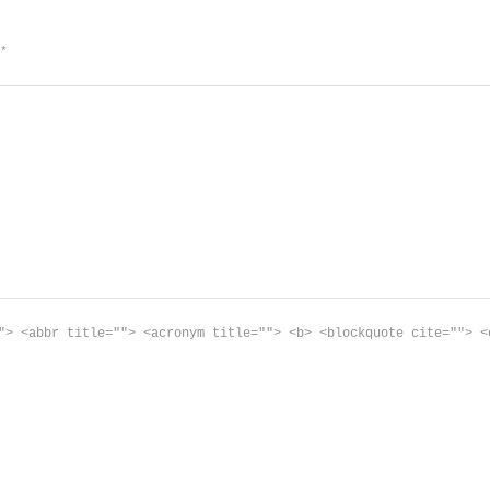
d
*
"> <abbr title=""> <acronym title=""> <b> <blockquote cite=""> <