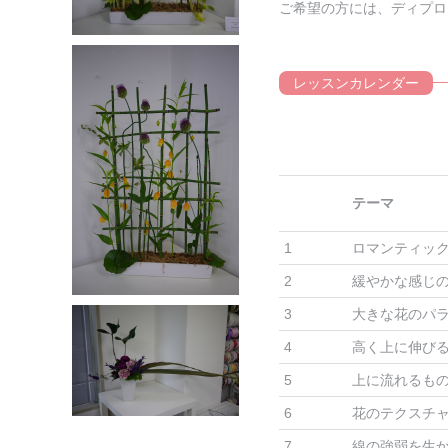
ご希望の方には、ディプロ
レッスンカレンダー
テーマ
1
ロマンティッ
2
緩やかな感じ
3
大きな花のパ
4
高く上に伸び
5
上に流れるも
6
花のテクスチャ
7
線の強弱を生