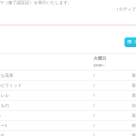
マ（修了認定証）を発行いたします。
（※ディプ
火曜日
10:00～
クな花束
/
装
のピラミッド
/
装
ラレル
/
装
るもの
/
自
の
/
装
ー1
/
材
かす
/
装