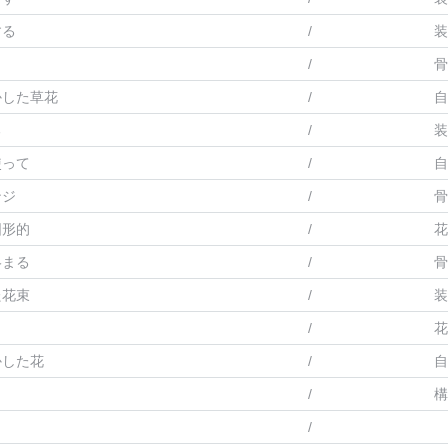
する
/
装
/
骨
かした草花
/
自
る
/
装
使って
/
自
ンジ
/
骨
図形的
/
花
絡まる
/
骨
た花束
/
装
/
花
かした花
/
自
/
構
/