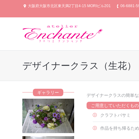
大阪府大阪市北区東天満2丁目4‐15 MORIビル201
06-6881-5
デザイナークラス（生花）
ギャラリー
デザイナークラスの簡単な
ご用意していただくもの
クラフトバサミ
作品を持ち帰るた