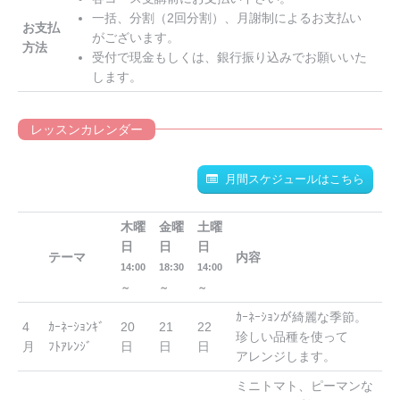
一括、分割（2回分割）、月謝制によるお支払い
お支払
がございます。
方法
受付で現金もしくは、銀行振り込みでお願いいた
します。
レッスンカレンダー
月間スケジュールはこちら
木曜
金曜
土曜
日
日
日
テーマ
内容
14:00
18:30
14:00
～
～
～
ｶｰﾈｰｼｮﾝが綺麗な季節。
4
ｶｰﾈｰｼｮﾝｷﾞ
20
21
22
珍しい品種を使って
月
ﾌﾄｱﾚﾝｼﾞ
日
日
日
アレンジします。
ミニトマト、ピーマンな