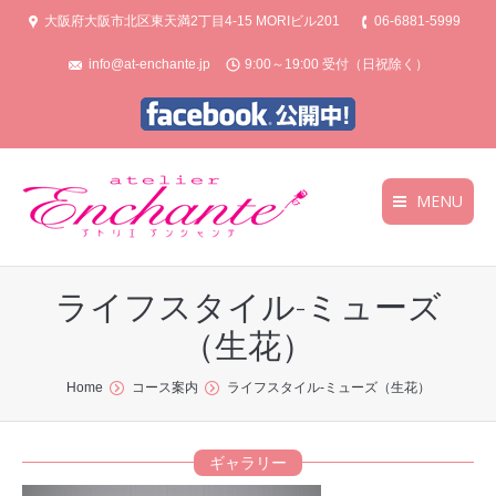
大阪府大阪市北区東天満2丁目4‐15 MORIビル201
06-6881-5999
info@at-enchante.jp
9:00～19:00 受付（日祝除く）
MENU
トップ
トップ
ライフスタイル-ミューズ
コース案内
コース案内
（生花）
スケジュール
スケジュール
You are here:
Home
コース案内
ライフスタイル-ミューズ（生花）
ギャラリー
ギャラリー
お問合せ
お問合せ
ギャラリー