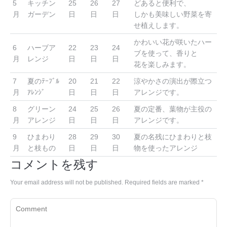
5
キッチン
25
26
27
どあると便利で、
月
ガーデン
日
日
日
しかも美味しい野菜を寄
せ植えします。
かわいい花が咲いたハー
6
ハーブア
22
23
24
ブを使って、香りと
月
レンジ
日
日
日
花を楽しみます。
7
夏のﾃｰﾌﾞﾙ
20
21
22
涼やかさの演出が際立つ
月
ｱﾚﾝｼﾞ
日
日
日
アレンジです。
8
グリーン
24
25
26
夏の定番、葉物が主役の
月
アレンジ
日
日
日
アレンジです。
9
ひまわり
28
29
30
夏の名残にひまわりと枝
月
と枝もの
日
日
日
物を使ったアレンジ
コメントを残す
Your email address will not be published. Required fields are marked
*
Comment