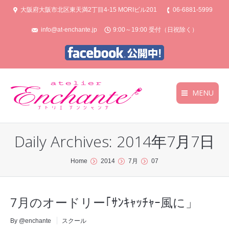
大阪府大阪市北区東天満2丁目4‐15 MORIビル201
06-6881-5999
info@at-enchante.jp
9:00～19:00 受付（日祝除く）
MENU
トップ
トップ
Daily Archives:
2014年7月7日
コース案内
コース案内
You are here:
Home
2014
7月
07
スケジュール
スケジュール
ギャラリー
ギャラリー
7月のオードリー｢ｻﾝｷｬｯﾁｬｰ風に」
お問合せ
お問合せ
By @enchante
スクール